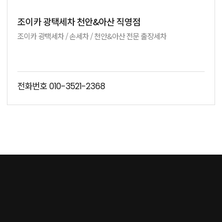
조이카 광택세차 천안&아산 직영점
조이카 광택세차 / 손세차 / 천안&아산 전문 출장세차
전화번호
010-3521-2368