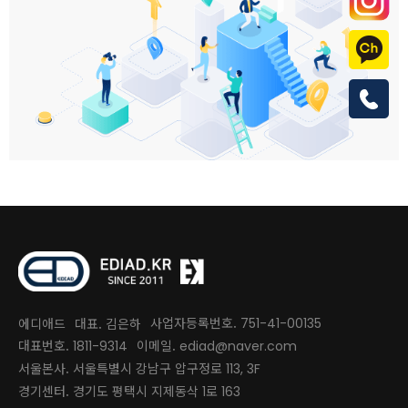
사업자등록번호.
에디애드
대표. 김은하
751-41-00135
대표번호.
이메일.
1811-9314
ediad@naver.com
서울본사. 서울특별시 강남구 압구정로
113, 3F
경기센터. 경기도 평택시 지제동삭
로
1
163