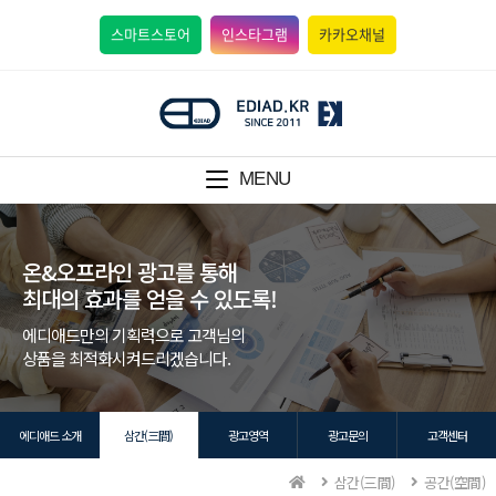
스마트스토어
인스타그램
카카오채널
MENU
온&오프라인 광고를 통해
최대의 효과를 얻을 수 있도록!
에디애드만의 기획력으로 고객님의
상품을 최적화시켜드리겠습니다.
에디애드 소개
삼간(三間)
광고영역
광고문의
고객센터
삼간(三間)
공간(空間)